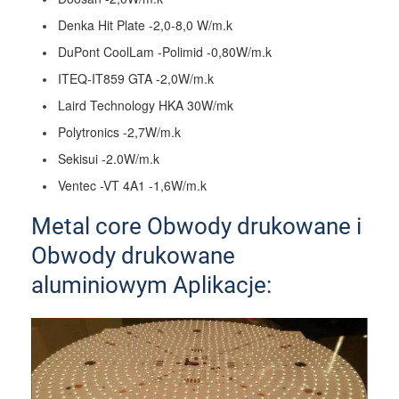
Denka Hit Plate -2,0-8,0 W/m.k
DuPont CoolLam -Polimid -0,80W/m.k
ITEQ-IT859 GTA -2,0W/m.k
Laird Technology HKA 30W/mk
Polytronics -2,7W/m.k
Sekisui -2.0W/m.k
Ventec -VT 4A1 -1,6W/m.k
Metal core Obwody drukowane i
Obwody drukowane
aluminiowym Aplikacje: