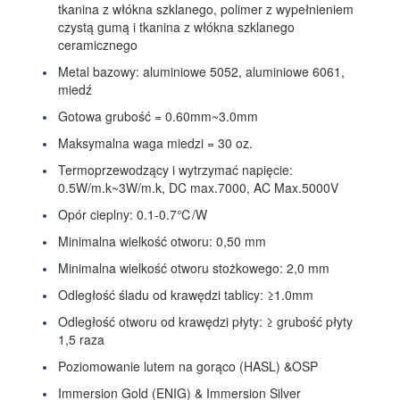
tkanina z włókna szklanego, polimer z wypełnieniem
czystą gumą i tkanina z włókna szklanego
ceramicznego
Metal bazowy: aluminiowe 5052, aluminiowe 6061,
miedź
Gotowa grubość = 0.60mm~3.0mm
Maksymalna waga miedzi = 30 oz.
Termoprzewodzący i wytrzymać napięcie:
0.5W/m.k~3W/m.k, DC max.7000, AC Max.5000V
Opór cieplny: 0.1-0.7℃/W
Minimalna wielkość otworu: 0,50 mm
Minimalna wielkość otworu stożkowego: 2,0 mm
Odległość śladu od krawędzi tablicy: ≥1.0mm
Odległość otworu od krawędzi płyty: ≥ grubość płyty
1,5 raza
Poziomowanie lutem na gorąco (HASL) &OSP
Immersion Gold (ENIG) & Immersion Silver