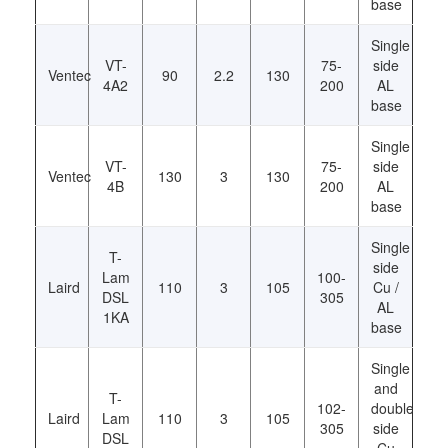
base
Single
VT-
75-
side
Ventec
90
2.2
130
4A2
200
AL
base
Single
VT-
75-
side
Ventec
130
3
130
4B
200
AL
base
Single
T-
side
Lam
100-
Laird
110
3
105
Cu /
DSL
305
AL
1KA
base
Single
and
T-
102-
double
Laird
Lam
110
3
105
305
side
DSL