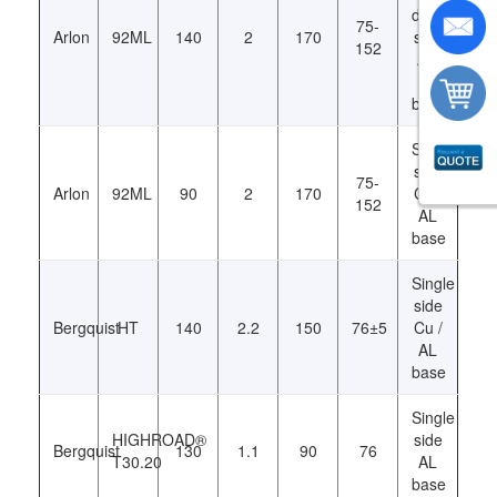
double
75-
Arlon
92ML
140
2
170
side
152
Al /
Cu
base
Single
side
75-
Arlon
92ML
90
2
170
Cu /
152
AL
base
Single
side
Bergquist
HT
140
2.2
150
76±5
Cu /
AL
base
Single
HIGHROAD®
side
Bergquist
130
1.1
90
76
T30.20
AL
base