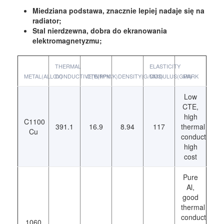
Miedziana podstawa, znacznie lepiej nadaje się na
radiator;
Stal nierdzewna, dobra do ekranowania
elektromagnetyzmu;
THERMAL
ELASTICITY
METAL(ALLOY)
CONDUCTIVE(W/M*K
CTE(PPM/K)
DENSITY(G/CM3)
MODULUS(GPA)
MARK
Low
CTE,
high
C1100
391.1
16.9
8.94
117
thermal
Cu
conductivity;
high
cost
Pure
Al,
good
thermal
conductivity
1060