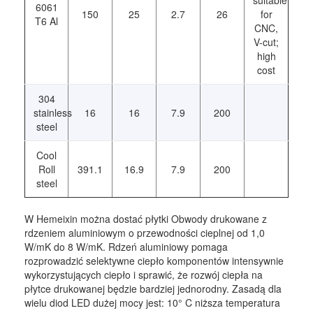
suitable
6061
150
25
2.7
26
for
T6 Al
CNC,
V-cut;
high
cost
304
stainless
16
16
7.9
200
steel
Cool
Roll
391.1
16.9
7.9
200
steel
W Hemeixin można dostać płytki Obwody drukowane z
rdzeniem aluminiowym o przewodności cieplnej od 1,0
W/mK do 8 W/mK. Rdzeń aluminiowy pomaga
rozprowadzić selektywne ciepło komponentów intensywnie
wykorzystujących ciepło i sprawić, że rozwój ciepła na
płytce drukowanej będzie bardziej jednorodny. Zasadą dla
wielu diod LED dużej mocy jest: 10° C niższa temperatura