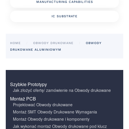
MANUFACTURING CAPABILITIES
IC SUBSTRATE
HOME
OBWODY DRUKOWANE
OBWODY
DRUKOWANE ALUMINIOWYM
Szybkie Prototypy
Jak złożyć ofertę/ zamówienie na Obwody drukowane
Montaż PCB
Projektować Obwody drukowane
Montaż SMT Obwody Drukowane Wymagania
Montaż Obwody drukowane i komponenty
Jak wykonać montaż Obwody drukowane pod klucz