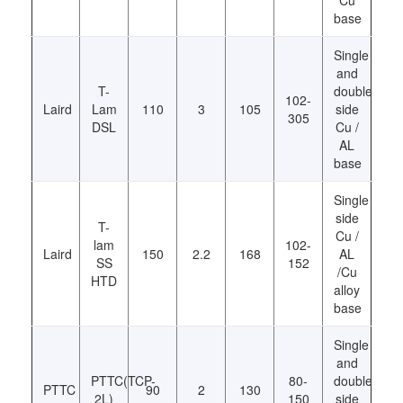
Cu
base
Single
and
T-
double
102-
Laird
Lam
110
3
105
side
305
DSL
Cu /
AL
base
Single
side
T-
Cu /
lam
102-
Laird
150
2.2
168
AL
SS
152
/Cu
HTD
alloy
base
Single
and
PTTC(TCP-
80-
double
PTTC
90
2
130
2L)
150
side