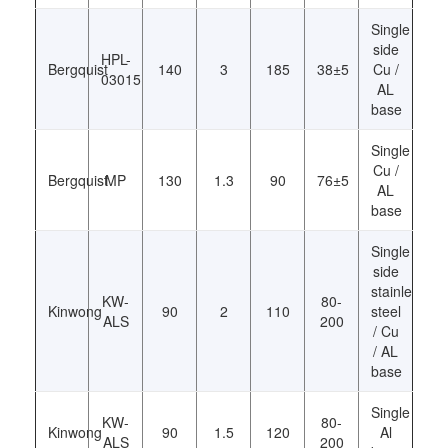
Single
side
HPL-
Bergquist
140
3
185
38±5
Cu /
03015
AL
base
Single
Cu /
Bergquist
MP
130
1.3
90
76±5
AL
base
Single
side
stainless
KW-
80-
Kinwong
90
2
110
steel
ALS
200
/ Cu
/ AL
base
Single
KW-
80-
Kinwong
90
1.5
120
Al
ALS
200