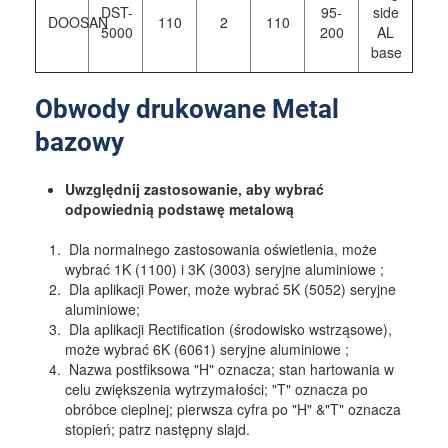
DST-
95-
side
DOOSAN
110
2
110
5000
200
AL
base
Obwody drukowane Metal
bazowy
Uwzględnij zastosowanie, aby wybrać
odpowiednią podstawę metalową
Dla normalnego zastosowania oświetlenia, może
wybrać 1K (1100) i 3K (3003) seryjne aluminiowe ;
Dla aplikacji Power, może wybrać 5K (5052) seryjne
aluminiowe;
Dla aplikacji Rectification (środowisko wstrząsowe),
może wybrać 6K (6061) seryjne aluminiowe ;
Nazwa postfiksowa "H" oznacza; stan hartowania w
celu zwiększenia wytrzymałości; "T" oznacza po
obróbce cieplnej; pierwsza cyfra po "H" &"T" oznacza
stopień; patrz następny slajd.