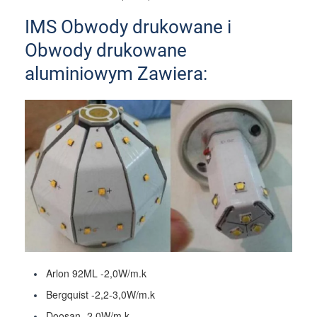
IMS Obwody drukowane i
Obwody drukowane
aluminiowym Zawiera:
Arlon 92ML -2,0W/m.k
Bergquist -2,2-3,0W/m.k
Doosan -2,0W/m.k