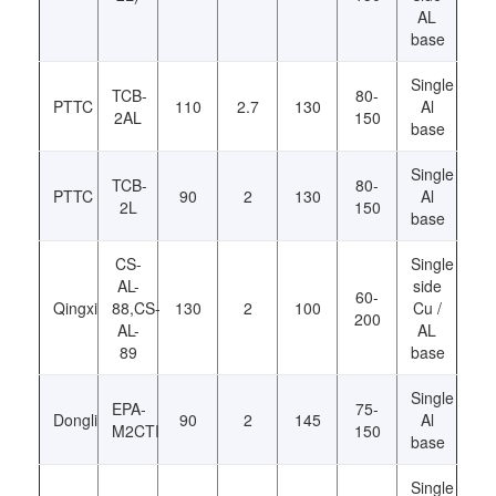
AL
base
Single
TCB-
80-
PTTC
110
2.7
130
Al
2AL
150
base
Single
TCB-
80-
PTTC
90
2
130
Al
2L
150
base
CS-
Single
AL-
side
60-
Qingxi
88,CS-
130
2
100
Cu /
200
AL-
AL
89
base
Single
EPA-
75-
Dongli
90
2
145
Al
M2CTI
150
base
Single