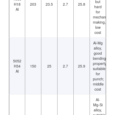
but
H18
203
23.5
2.7
25.8
hard
Al
for
mechanical
making,
low
cost
Al-Mg
alloy,
good
bending
5052
property,
H34
150
25
2.7
25.9
suitable
Al
for
punch;
middle
cost
Al-
Mg-Si
alloy,