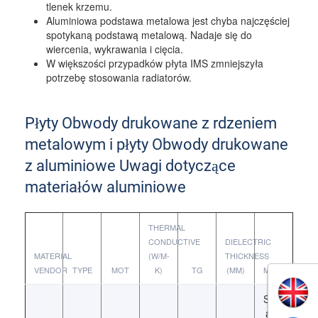
tlenek krzemu.
Aluminiowa podstawa metalowa jest chyba najczęściej
spotykaną podstawą metalową. Nadaje się do
wiercenia, wykrawania i cięcia.
W większości przypadków płyta IMS zmniejszyła
potrzebę stosowania radiatorów.
Płyty Obwody drukowane z rdzeniem
metalowym i płyty Obwody drukowane
z aluminiowe Uwagi dotyczące
materiałów aluminiowe
THERMAL
CONDUCTIVE
DIELECTRIC
MATERIAL
(W/M-
THICKNESS
VENDOR
TYPE
MOT
K)
TG
(ΜM)
MARK
Single
and