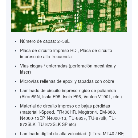
Número de capas: 2~58L
Placa de circuito impreso HDI, Placa de circuito
impreso de alta frecuencia
Vías ciegas / enterradas (perforación mecánica y
láser)
Microvías rellenas de epoxi y tapadas con cobre
Laminado de circuito impreso rígido de poliamida
(Alron85N, Isola P95, Isola P96, Ventec VT901, etc.)
Material de circuito impreso de bajas pérdidas
(material I-Speed, FR408HR, Megtron4, EM-888,
N4000-13EP, N4000-13, TU-863+, TU-872lk, TU-
872SLK, TU-872SLK SP etc)
Laminado digital de alta velocidad: (I-Tera MT40 / RF,