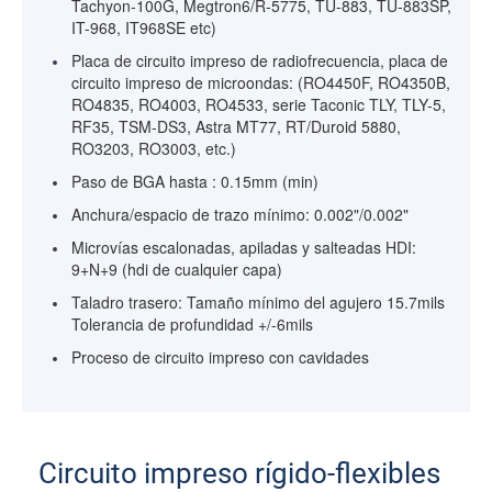
Tachyon-100G, Megtron6/R-5775, TU-883, TU-883SP,
IT-968, IT968SE etc)
Placa de circuito impreso de radiofrecuencia, placa de
circuito impreso de microondas: (RO4450F, RO4350B,
RO4835, RO4003, RO4533, serie Taconic TLY, TLY-5,
RF35, TSM-DS3, Astra MT77, RT/Duroid 5880,
RO3203, RO3003, etc.)
Paso de BGA hasta : 0.15mm (min)
Anchura/espacio de trazo mínimo: 0.002"/0.002"
Microvías escalonadas, apiladas y salteadas HDI:
9+N+9 (hdi de cualquier capa)
Taladro trasero: Tamaño mínimo del agujero 15.7mils
Tolerancia de profundidad +/-6mils
Proceso de circuito impreso con cavidades
Circuito impreso rígido-flexibles