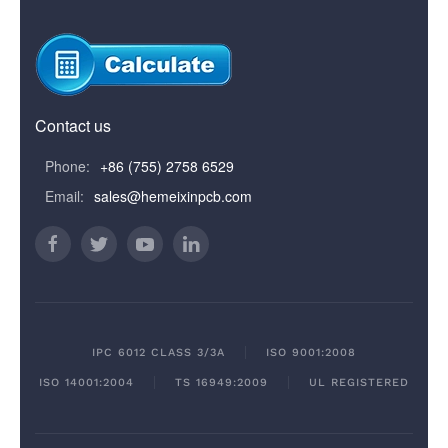
Contact us
Phone:
+86 (755) 2758 6529
Email:
sales@hemeixinpcb.com
IPC 6012 CLASS 3/3A
ISO 9001:2008
ISO 14001:2004
TS 16949:2009
UL REGISTERED