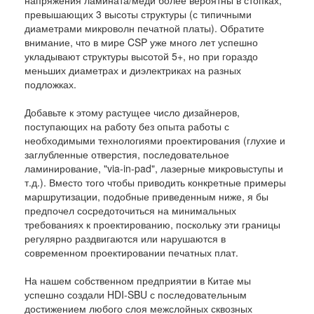
напряжения ламината/меди более вероятны в стопках,
превышающих 3 высоты структуры (с типичными
диаметрами микроволн печатной платы). Обратите
внимание, что в мире CSP уже много лет успешно
укладывают структуры высотой 5+, но при гораздо
меньших диаметрах и диэлектриках на разных
подложках.
Добавьте к этому растущее число дизайнеров,
поступающих на работу без опыта работы с
необходимыми технологиями проектирования (глухие и
заглубленные отверстия, последовательное
ламинирование, "via-in-pad", лазерные микровыступы и
т.д.). Вместо того чтобы приводить конкретные примеры
маршрутизации, подобные приведенным ниже, я бы
предпочел сосредоточиться на минимальных
требованиях к проектированию, поскольку эти границы
регулярно раздвигаются или нарушаются в
современном проектировании печатных плат.
На нашем собственном предприятии в Китае мы
успешно создали HDI-SBU с последовательным
достижением любого слоя межслойных сквозных