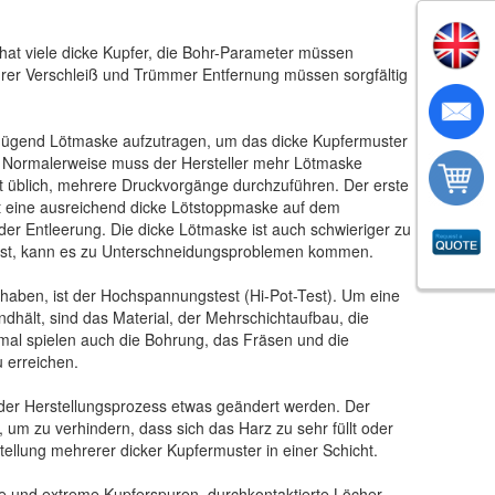
 hat viele dicke Kupfer, die Bohr-Parameter müssen
hrer Verschleiß und Trümmer Entfernung müssen sorgfältig
genügend Lötmaske aufzutragen, um das dicke Kupfermuster
 Normalerweise muss der Hersteller mehr Lötmaske
t üblich, mehrere Druckvorgänge durchzuführen. Der erste
ckt eine ausreichend dicke Lötstoppmaske auf dem
er Entleerung. Die dicke Lötmaske ist auch schwieriger zu
h ist, kann es zu Unterschneidungsproblemen kommen.
haben, ist der Hochspannungstest (Hi-Pot-Test). Um eine
dhält, sind das Material, der Mehrschichtaufbau, die
mal spielen auch die Bohrung, das Fräsen und die
u erreichen.
 der Herstellungsprozess etwas geändert werden. Der
 um zu verhindern, dass sich das Harz zu sehr füllt oder
stellung mehrerer dicker Kupfermuster in einer Schicht.
re und extreme Kupferspuren, durchkontaktierte Löcher