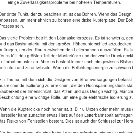
einige Zuverlässigkeitsprobleme bei höheren Temperaturen.
Der dritte Punkt, der zu beachten ist, ist das Bohren. Wenn das Design
anpassen, um mehr ähnlich zu bohren eine dicke Kupferplatte. Der Bo
Prozess sein.
Das vierte Problem betrifft den Lötmaskenprozess. Es ist schwierig, 
und das Basismaterial mit dem großen Höhenunterschied abzudecken.
auftragen, um den Raum zwischen den Leiterbahnen auszufüllen. Es is
Druck füllt den größten Teil der Musterlücke und der zweite Druck de
Leiterbahnmuster ab. Aber es besteht immer noch ein gewisses Risiko d
belichten und zu entwickeln. Wenn die Belichtungsenergie zu schwac
Ein Thema, mit dem sich die Designer von Stromversorgungen befasst 
ausreichende Isolierung zu erreichen, die den Hochspannungstests stan
Sauberkeit der Innenschicht, das Ätzen und das Design wichtig. Manch
Beschichtung eine wichtige Rolle, um eine gute elektrische Isolierung z
Wenn die Kupferdicke noch höher ist, z. B. 10 Unzen oder mehr, muss
Hersteller kann zunächst etwas Harz auf den Leiterbahnspalt auftragen,
das Risiko von Fehlstellen besteht. Dies ist auch der Schlüssel zur Her
Für Anwendungen, die eine hohe Leistung erfordern, bieten wir schwe