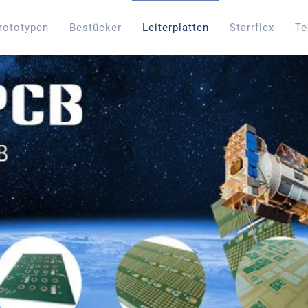
rototypen
Bestücker
Leiterplatten
Starrflex
Te