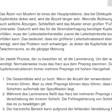
Das Ätzen von Mustern ist eines der Hauptprobleme, das bei Dickkupf
Kupferdicke dicker wird, wird die Ätzzeit länger sein. Wenndie Ätzlösung 
auch seitliche Ätzungen. Schließlich wird das Muster einen großen "Fuß"
Unterseite. Dadurch wird das für die Stromübertragung benötigte Kupfe
erfüllen, muss der Leiterplattenhersteller zuerst die Leiterbahnbreite k
erfüllen kann. Das bedeutet, dass ein größerer Leiterbahnabstand eben
beträgt, wird das Problem noch schwieriger. Je dicker die Kupferfolie is
Zwischenraums, so die gängige Meinung.
Der zweite Prozess, der zu beachten ist, ist die Laminierung. Um den
benötigt. Normalerweise muss das Harz aus dem Prepreg stammen. Dah
Kupferkonstruktionen immer mehrere Prepregs mit hohem Harzgehalt. D
Die Gesamtdicke wird zu hoch. Wenn die Anzahl der verwendeten P
Inneren führen. Aber zu viele Prepregs können dazu führen, dass 
Schichten außerhalb der Spezifikation liegt.
Während des Laminierens fließt das Harz bei mehreren Prepregs m
Verschiebung der inneren Schicht. Die Fehlregistrierung von Schic
das es zu bewältigen gilt.
Der harzreiche Bereich kann aufgrund der fehlenden Verstärkung